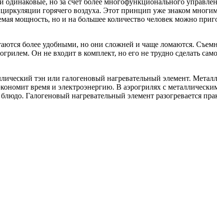
и одинаковые, но за счет более многофункционального управле
 циркуляции горячего воздуха. Этот принцип уже знаком мног
мая мощность, но и на большее количество человек можно приго
тся более удобными, но они сложней и чаще ломаются. Съемны
грилем. Он не входит в комплект, но его не трудно сделать само
лический тэн или галогеновый нагревательный элемент. Металл
экономит время и электроэнергию. В аэрогрилях с металлическим
ь блюдо. Галогеновый нагревательный элемент разогревается пр