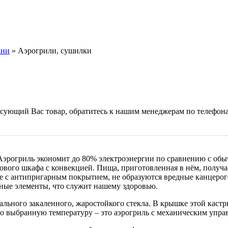
хни
» Аэрогрили, сушилки
ресующий Вас товар, обратитесь к нашим менеджерам по телефона
 Аэрогриль экономит до 80% электроэнергии по сравнению с о
ового шкафа с конвекцией. Пища, приготовленная в нём, получа
уде с антипригарным покрытием, не образуются вредные канцеро
ные элементы, что служит нашему здоровью.
ального закаленного, жаростойкого стекла. В крышке этой каст
о выбранную температуру – это аэрогриль с механическим упра